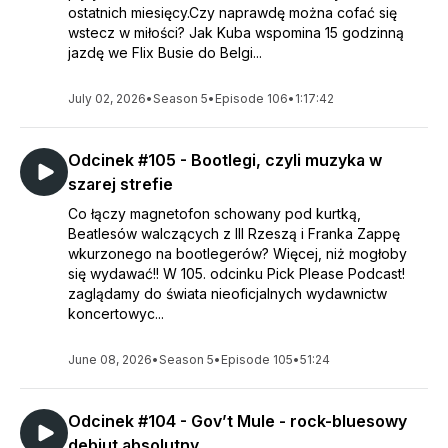
ostatnich miesięcy.Czy naprawdę można cofać się
wstecz w miłości? Jak Kuba wspomina 15 godzinną
jazdę we Flix Busie do Belgi...
July 02, 2026
•
Season 5
•
Episode 106
•
1:17:42
Odcinek #105 - Bootlegi, czyli muzyka w
szarej strefie
Co łączy magnetofon schowany pod kurtką,
Beatlesów walczących z III Rzeszą i Franka Zappę
wkurzonego na bootlegerów? Więcej, niż mogłoby
się wydawać!! W 105. odcinku Pick Please Podcast!
zaglądamy do świata nieoficjalnych wydawnictw
koncertowyc...
June 08, 2026
•
Season 5
•
Episode 105
•
51:24
Odcinek #104 - Gov’t Mule - rock-bluesowy
debiut absolutny