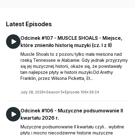
podzielić się z wami naszą największą pasją z 2 różnych
perspektyw. Poznacie z nami wiele wartościowych albumów,
historii i anegdot. Będzie o tym jak nagrywano legendarne
płyty, skąd się brały nazwy zespołów i tytuły kawałków, czy
Latest Episodes
jak były kradzione i odzyskiwane znane gitary. Będą też
smaczki o koncertowych wykonach i gigach, o managerach i
Odcinek #107 - MUSCLE SHOALS - Miejsce,
znanych groupies. Pogadamy o tym kto rozkręcał znane
festiwale, jakie unikatowe brzmienia wykreowały wytwórnie,
które zmieniło historię muzyki (cz. I z II)
a także jak szalone życie wpływało na artystów. I wiele, wiele
Muscle Shoals to z pozoru tylko mała mieścina nad
więcej.
rzeką Tennessee w Alabamie. Gdy jednak przyjrzymy
się jej muzycznej historii, okaże się, że powstawały
tam najlepsze płyty w historii muzyki.Od Arethy
Franklin, przez Wilsona Picketta, Et...
July 28, 2026
•
Season 5
•
Episode 106
•
39:24
Odcinek #106 - Muzyczne podsumowanie II
kwartału 2026 r.
Muzyczne podsumowanie II kwartału czyli… wybitne
płyty i mocno niecodzienne historie muzyczne